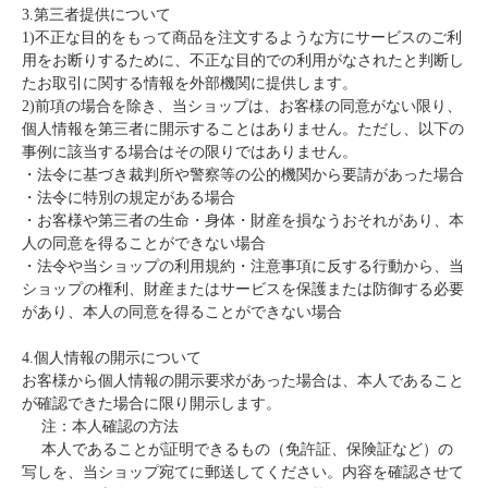
3.第三者提供について
1)不正な目的をもって商品を注文するような方にサービスのご利
用をお断りするために、不正な目的での利用がなされたと判断し
たお取引に関する情報を外部機関に提供します。
2)前項の場合を除き、当ショップは、お客様の同意がない限り、
個人情報を第三者に開示することはありません。ただし、以下の
事例に該当する場合はその限りではありません。
・法令に基づき裁判所や警察等の公的機関から要請があった場合
・法令に特別の規定がある場合
・お客様や第三者の生命・身体・財産を損なうおそれがあり、本
人の同意を得ることができない場合
・法令や当ショップの利用規約・注意事項に反する行動から、当
ショップの権利、財産またはサービスを保護または防御する必要
があり、本人の同意を得ることができない場合
4.個人情報の開示について
お客様から個人情報の開示要求があった場合は、本人であること
が確認できた場合に限り開示します。
注：本人確認の方法
本人であることが証明できるもの（免許証、保険証など）の
写しを、当ショップ宛てに郵送してください。
内容を確認させて