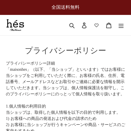
コ
全国送料無料
ン
テ
ン
検索
ログイン
カート
ツ
に
ス
キ
プライバシーポリシー
ッ
プ
プライバシーポリシー詳細
す
「maisonhes」（以下、「当ショップ」といいます）ではお客様に
る
当ショップをご利用していただく際に、お客様の氏名、住所、電
話番号、メールアドレスなどお取引やご連絡に必要な情報を開示
していただきます。当ショップは、個人情報保護法を順守し、こ
のプライバシーポリシーにのっとって個人情報を取り扱います。
1.個人情報の利用目的
当ショップは、取得した個人情報を以下の目的で利用します。
1) お客様への商品の発送および代金の請求のため
2) お客様に当ショップが行うキャンペーンや商品・サービスのご
案内をするため