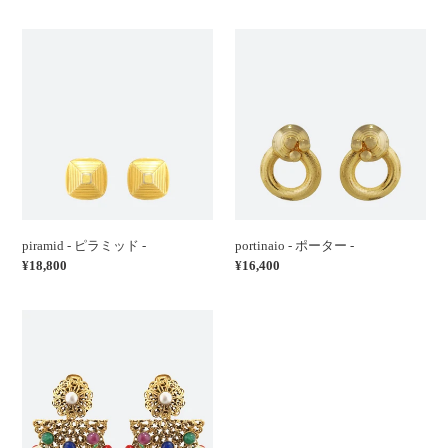
常
常
価
価
piramid
portinaio
格
格
-
-
ピ
ポ
ラ
ー
ミ
タ
ッ
ー
ド
-
-
piramid - ピラミッド -
portinaio - ポーター -
通
¥18,800
通
¥16,400
常
常
価
価
zingaro
格
格
-
ジ
プ
シ
ー
の