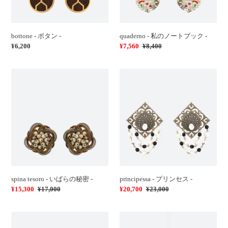
ブ
ッ
ク
bottone - ボタン -
quaderno - 私のノートブック -
-
通
¥6,200
販
¥7,560
通
¥8,400
常
売
常
価
価
価
spina
principessa
格
格
格
tesoro
-
-
プ
い
リ
ば
ン
ら
セ
の
ス
秘
-
密
-
spina tesoro - いばらの秘密 -
principessa - プリンセス -
販
¥15,300
通
¥17,000
販
¥20,700
通
¥23,000
売
常
売
常
価
価
価
価
mosaico
sole
格
格
格
格
-
-