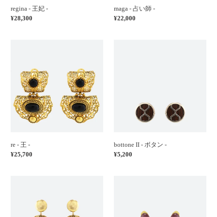
regina - 王妃 -
maga - 占い師 -
通
¥28,300
通
¥22,000
常
常
価
価
re
bottone
格
格
-
II
王
-
-
ボ
タ
ン
-
re - 王 -
bottone II - ボタン -
通
¥25,700
通
¥5,200
常
常
価
価
campana
fragranza
格
格
-
-
ベ
神
ル
秘