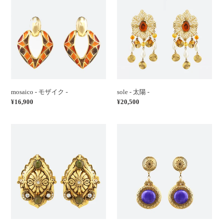
モ
太
ザ
陽
イ
-
ク
-
mosaico - モザイク -
sole - 太陽 -
通
¥16,900
通
¥20,500
常
常
価
価
regina
maga
格
格
-
-
王
占
妃
い
-
師
-