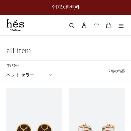
コ
全国送料無料
ン
テ
ン
検索
ログイン
カート
ツ
に
ス
キ
コ
all item
ッ
レ
プ
す
並び替え
ク
る
17個の商品
シ
ョ
bottone
quaderno
ン
-
-
ボ
私
:
タ
の
ン
ノ
-
ー
ト