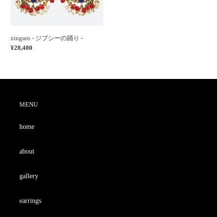
踊
り
-
zingaro - ジプシーの踊り -
通
¥28,400
常
価
格
MENU
home
about
gallery
earrings