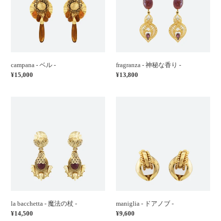
-
な
香
り
-
campana - ベル -
fragranza - 神秘な香り -
通
¥15,000
通
¥13,800
常
常
価
価
la
maniglia
格
格
bacchetta
-
-
ド
魔
ア
法
ノ
の
ブ
杖
-
-
la bacchetta - 魔法の杖 -
maniglia - ドアノブ -
通
¥14,500
通
¥9,600